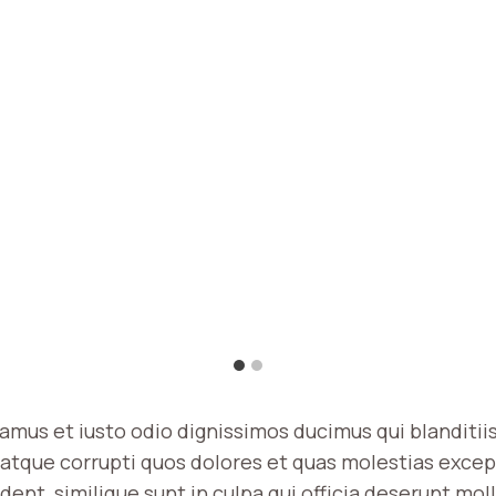
samus et iusto odio dignissimos ducimus qui blanditi
atque corrupti quos dolores et quas molestias excep
ent, similique sunt in culpa qui officia deserunt molli