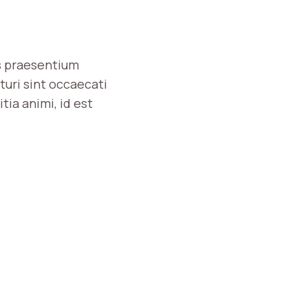
is praesentium
turi sint occaecati
tia animi, id est