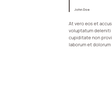
John Doe
At vero eos et accu
voluptatum deleniti 
cupiditate non provid
laborum et dolorum 