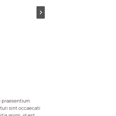
is praesentium
turi sint occaecati
tia animi, id est