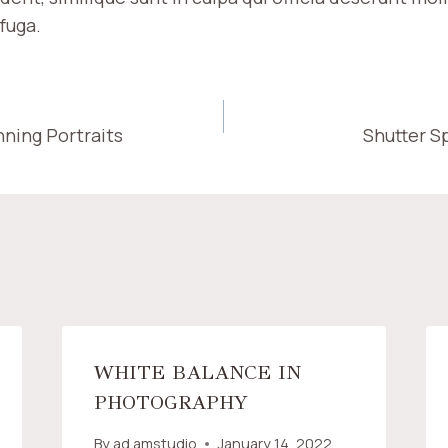
fuga.
nning Portraits
Shutter S
ION
WHITE BALANCE IN
PHOTOGRAPHY
By
ad.amstudio
January 14, 2022