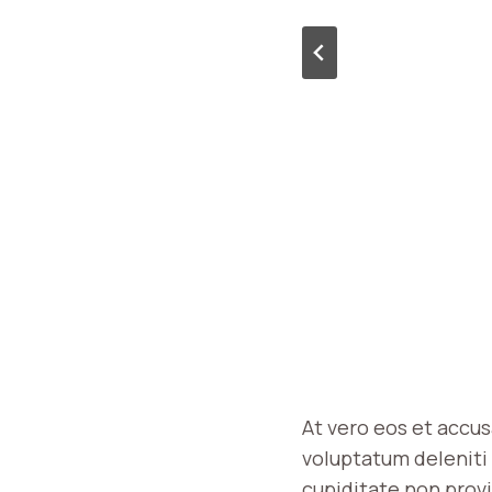
At vero eos et accu
voluptatum deleniti 
cupiditate non provid