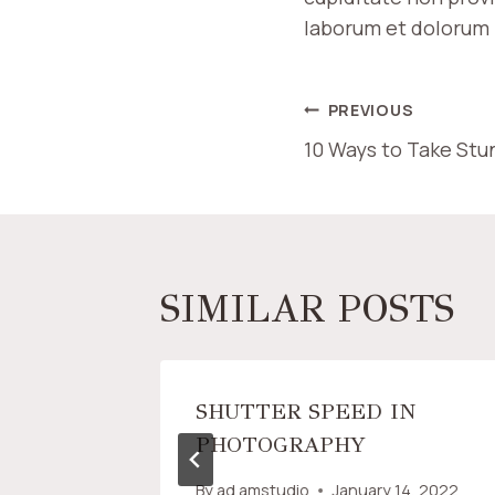
laborum et dolorum 
POST
PREVIOUS
10 Ways to Take Stu
NAVIGAT
SIMILAR POSTS
OKEH
SHUTTER SPEED IN
PHOTOGRAPHY
14, 2022
By
ad.amstudio
January 14, 2022