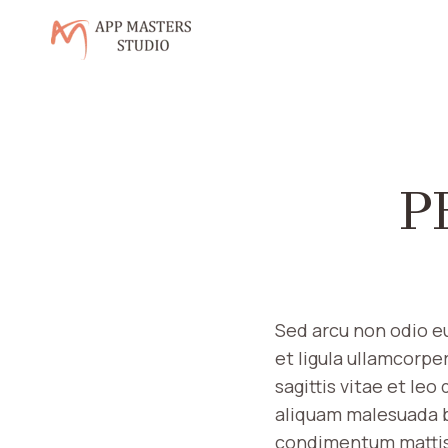
Skip
to
content
P
Sed arcu non odio eu
et ligula ullamcorp
sagittis vitae et le
aliquam malesuada bib
condimentum mattis