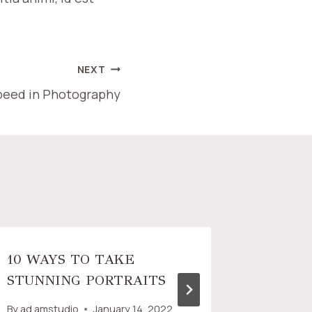
NEXT
peed in Photography
10 WAYS TO TAKE
5 FOO
STUNNING PORTRAITS
TIPS
By
ad.amstudio
January 14, 2022
By
ad.amst